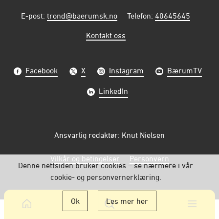
E-post
:
trond@baerumsk.no
Telefon
:
40645645
Kontakt oss
Facebook
X
Instagram
BærumTV
LinkedIn
Ansvarlig redaktør: Knut Nielsen
Vilkår og betingelser
Personvern
Denne nettsiden bruker cookies – se nærmere i vår
cookie- og personvernerklæring.
Ok
Les mer her