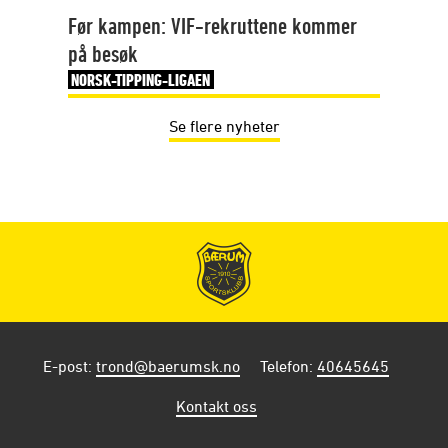
Før kampen: VIF-rekruttene kommer
på besøk
NORSK-TIPPING-LIGAEN
Se flere nyheter
E-post
:
trond@baerumsk.no
Telefon
:
40645645
Kontakt oss