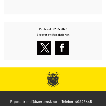
Publisert: 22.05.2026
Skrevet av: Redaksjonen
E-post
:
trond@baerumsk.no
Telefon
:
40645645