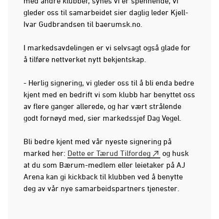
med andre klubber, synes vi er spennende, vi
gleder oss til samarbeidet sier daglig leder Kjell-
Ivar Gudbrandsen til baerumsk.no.
I markedsavdelingen er vi selvsagt også glade for
å tilføre nettverket nytt bekjentskap.
- Herlig signering, vi gleder oss til å bli enda bedre
kjent med en bedrift vi som klubb har benyttet oss
av flere ganger allerede, og har vært strålende
godt fornøyd med, sier markedssjef Dag Vegel.
Bli bedre kjent med vår nyeste signering på
marked her:
Dette er Tærud Tilfordeg
og husk
at du som Bærum-medlem eller leietaker på AJ
Arena kan gi kickback til klubben ved å benytte
deg av vår nye samarbeidspartners tjenester.