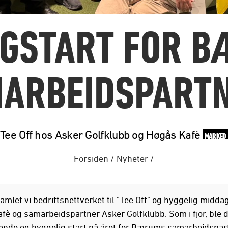
GSTART FOR 
ARBEIDSPART
Tee Off hos Asker Golfklubb og Høgås Kafè
MARKED
Forsiden
/
Nyheter
/
amlet vi bedriftsnettverket til "Tee Off" og hyggelig midda
fè og samarbeidspartner Asker Golfklubb. Som i fjor, ble d
nde og hyggelig start på året for Bærums samarbeidspar