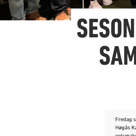
SESON
SAM
Fredag s
Høgås Ka
velsmake