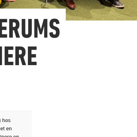
BÆRUMS
NERE
g hos
et en
tnere og