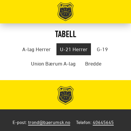
TABELL
A-lag Herrer
U-21 Herrer
G-19
Union Bærum A-lag
Bredde
E-post
:
trond@baerumsk.no
Telefon
:
40645645